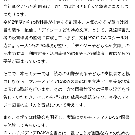
当初80名だった利用者は、昨年度は約３万5千人で急速に普及しつ
つあります。
令和2年度からは教科書が推進する副読本、人気のある児童向け図
書も製作・配信し「デイジー子どもゆめ文庫」として、発達障害児
者の読書環境の整備に貢献しています。文科省のGIGA スクール対
応により一人1台のPC環境が整い、「デイジー子どもゆめ文庫」の
充実の要望、利用方法・活用事例の紹介等への保護者、教師からの
要望が高まっています。
そこで、本セミナーでは、読みの困難がある子どもの支援者等と協
力しながら、マルチメディアDAISY図書の利用方法・活用等を地域
に広げる取組を行います。その一方で図書館等での活用状況等を報
告していただき、そこから得られた成果や課題を学び、今後のデイ
ジー図書のあり方と普及について考えます。
また、会場では体験会を開催し、実際にマルチメディアDAISY図書
を体験してもらいます。
※マルチメディアDAISY図書とは、読むことが困難な方々のための