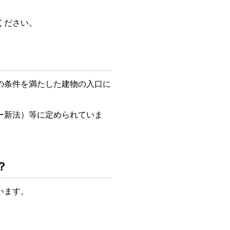
ください。
の条件を満たした建物の入口に
ー新法）等に定められていま
？
います。