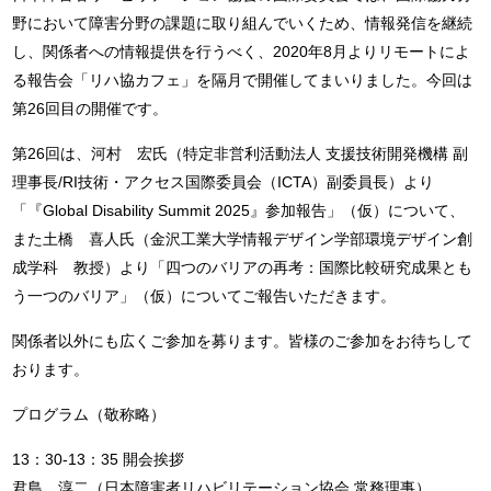
野において障害分野の課題に取り組んでいくため、情報発信を継続
し、関係者への情報提供を行うべく、2020年8月よりリモートによ
る報告会「リハ協カフェ」を隔月で開催してまいりました。今回は
第26回目の開催です。
第26回は、河村 宏氏（特定非営利活動法人 支援技術開発機構 副
理事長/RI技術・アクセス国際委員会（ICTA）副委員長）より
「『Global Disability Summit 2025』参加報告」（仮）について、
また土橋 喜人氏（金沢工業大学情報デザイン学部環境デザイン創
成学科 教授）より「四つのバリアの再考：国際比較研究成果とも
う一つのバリア」（仮）についてご報告いただきます。
関係者以外にも広くご参加を募ります。皆様のご参加をお待ちして
おります。
プログラム（敬称略）
13：30-13：35 開会挨拶
君島 淳二（日本障害者リハビリテーション協会 常務理事）