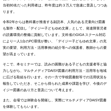
当初80名だった利用者は、昨年度は約３万人で急速に普及しつつあ
ります。
令和2年からは教科書が推進する副読本、人気のある児童向け図書
も製作・配信し「デイジー子どもゆめ文庫」として、発達障害児者
の読書環境の整備に貢献しています。文科省のGIGA スクール対応
により一人1台のPC環境が整い、「デイジー子どもゆめ文庫」の充
実の要望、利用方法・活用事例の紹介等への保護者、教師からの要
望が高まっています。
そこで、本セミナーでは、読みの困難がある子どもの支援者等と協
力しながら、マルチメディアDAISY図書の利用方法・活用等を地域
に広げる取組を行います。その一方で学校図書館等での活用状況を
報告していただき、そこから得られた成果や課題を学び、今後のデ
イジー図書のあり方と普及について考えます。
また、会場では体験会を開催し、実際にマルチメディアDAISY図書
を体験してもらいます。