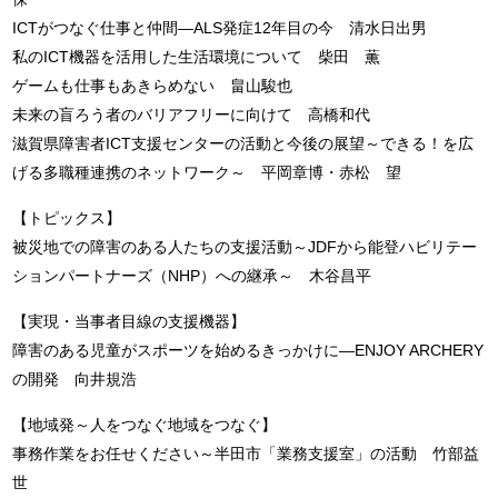
ICTがつなぐ仕事と仲間―ALS発症12年目の今 清水日出男
私のICT機器を活用した生活環境について 柴田 薫
ゲームも仕事もあきらめない 畠山駿也
未来の盲ろう者のバリアフリーに向けて 高橋和代
滋賀県障害者ICT支援センターの活動と今後の展望～できる！を広
げる多職種連携のネットワーク～ 平岡章博・赤松 望
【トピックス】
被災地での障害のある人たちの支援活動～JDFから能登ハビリテー
ションパートナーズ（NHP）への継承～ 木谷昌平
【実現・当事者目線の支援機器】
障害のある児童がスポーツを始めるきっかけに―ENJOY ARCHERY
の開発 向井規浩
【地域発～人をつなぐ地域をつなぐ】
事務作業をお任せください～半田市「業務支援室」の活動 竹部益
世