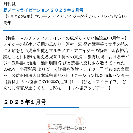
月刊誌
新ノーマライゼーション ２０２５年２月号
【2月号の特集】マルチメディアデイジーの広がり～リハ協設立60
周年～
【特集 マルチメディアデイジーの広がり～リハ協設立60周年～】
デイジーの誕生と活用の広がり 河村 宏 発達障害等で文字の読み
に困難をもつ児童生徒とマルチメディアデイジーの効果 金森裕治
読むことに困難を抱える児童生徒への支援 ～教育現場におけるデイ
ジー教科書の活用 池田明朗 学びと読書の楽しさを教えてくれた
DAISY 小澤彩果 より楽しく読書を体験～デイジー子どもゆめ文庫
～ 公益財団法人日本障害者リハビリテーション協会 情報センター
【資料】 リハ協会この10年の足跡（1） 【ひと～マイライフ】 ど
んなに障害が重くても 古関祐一 【リハ協アップデート】
２０２５年１月号