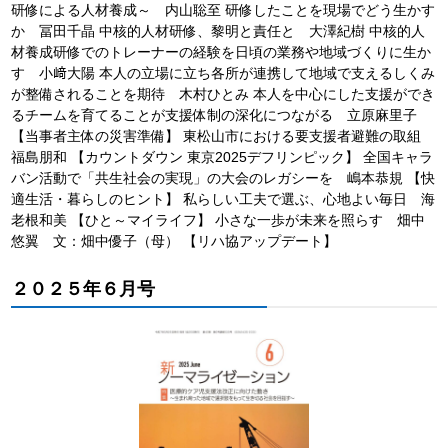
研修による人材養成～ 内山聡至 研修したことを現場でどう生かす
か 冨田千晶 中核的人材研修、黎明と責任と 大澤紀樹 中核的人
材養成研修でのトレーナーの経験を日頃の業務や地域づくりに生か
す 小﨑大陽 本人の立場に立ち各所が連携して地域で支えるしくみ
が整備されることを期待 木村ひとみ 本人を中心にした支援ができ
るチームを育てることが支援体制の深化につながる 立原麻里子
【当事者主体の災害準備】 東松山市における要支援者避難の取組
福島朋和 【カウントダウン 東京2025デフリンピック】 全国キャラ
バン活動で「共生社会の実現」の大会のレガシーを 嶋本恭規 【快
適生活・暮らしのヒント】 私らしい工夫で選ぶ、心地よい毎日 海
老根和美 【ひと～マイライフ】 小さな一歩が未来を照らす 畑中
悠翼 文：畑中優子（母） 【リハ協アップデート】
２０２５年６月号