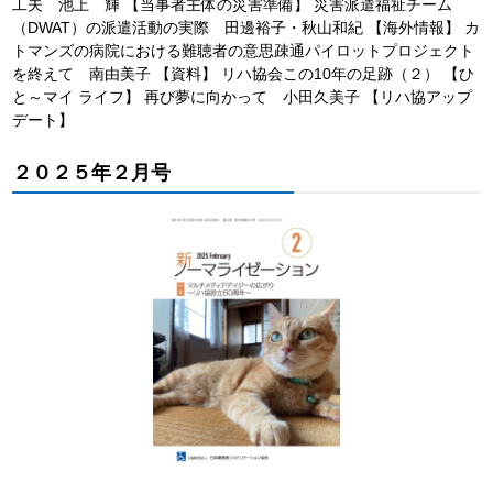
工夫 池上 輝 【当事者主体の災害準備】 災害派遣福祉チーム
（DWAT）の派遣活動の実際 田邊裕子・秋山和紀 【海外情報】 カ
トマンズの病院における難聴者の意思疎通パイロットプロジェクト
を終えて 南由美子 【資料】 リハ協会この10年の足跡（２） 【ひ
と～マイ ライフ】 再び夢に向かって 小田久美子 【リハ協アップ
デート】
２０２５年２月号