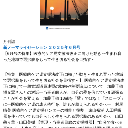
月刊誌
新ノーマライゼーション ２０２５年６月号
【6月号の特集】医療的ケア児支援法改正に向けた動き～生まれ育
った地域で選択肢をもって生き切る社会を目指す～
【特集 医療的ケア児支援法改正に向けた動き～生まれ育った地域
で選択肢をもって生き切る社会を目指す～】 医療的ケア児支援法改
正に向けて―超党派議員連盟の動向や主要論点について 加藤千穂
愼允翼さんとの対話―当事者個人が、自分の夢を信じていま頑張る
ことが社会を変える 加藤千穂 18歳を「壁」ではなく「スロープ」
に―医療的ケア児の成人移行を、誰もが越えられる社会へ― 村尾
晴美 医療的ケア児支援センターの機能と役割 遠山裕湖 人工呼吸
器を使っていても自分らしく生きられる選択肢のある社会へ 山田
萌々華・山田美樹 【実現・当事者目線の支援機器】 “自分で食べる