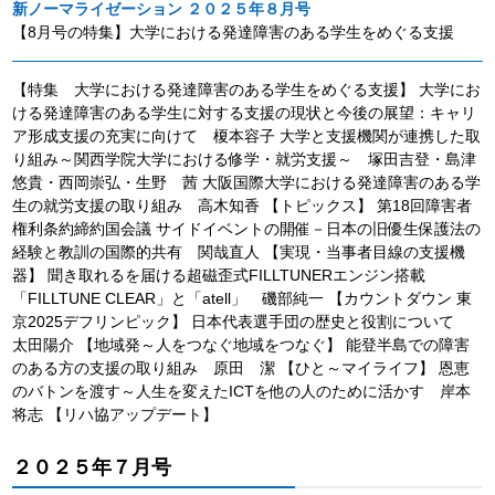
新ノーマライゼーション ２０２５年８月号
【8月号の特集】大学における発達障害のある学生をめぐる支援
【特集 大学における発達障害のある学生をめぐる支援】 大学にお
ける発達障害のある学生に対する支援の現状と今後の展望：キャリ
ア形成支援の充実に向けて 榎本容子 大学と支援機関が連携した取
り組み～関西学院大学における修学・就労支援～ 塚田吉登・島津
悠貴・西岡崇弘・生野 茜 大阪国際大学における発達障害のある学
生の就労支援の取り組み 高木知香 【トピックス】 第18回障害者
権利条約締約国会議 サイドイベントの開催－日本の旧優生保護法の
経験と教訓の国際的共有 関哉直人 【実現・当事者目線の支援機
器】 聞き取れるを届ける超磁歪式FILLTUNERエンジン搭載
「FILLTUNE CLEAR」と「atell」 磯部純一 【カウントダウン 東
京2025デフリンピック】 日本代表選手団の歴史と役割について
太田陽介 【地域発～人をつなぐ地域をつなぐ】 能登半島での障害
のある方の支援の取り組み 原田 潔 【ひと～マイライフ】 恩恵
のバトンを渡す～人生を変えたICTを他の人のために活かす 岸本
将志 【リハ協アップデート】
２０２５年７月号