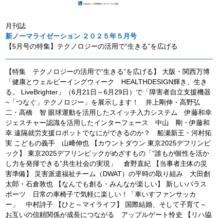
月刊誌
新ノーマライゼーション ２０２５年５月号
【5月号の特集】テクノロジーの活用で“生きる”を広げる
【特集 テクノロジーの活用で“生きる”を広げる】 大阪・関西万博
「健康とウェルビーイングウィーク HEALTHDESIGN輝き、生き
る。 LiveBrighter」（6月21日～6月29日）で「障害者自立支援機器
~「つなぐ」テクノロジー」を展示します！ 井上剛伸・高野弘
二・高橋 智 眼球運動を活用したスイッチ入力システム 伊藤和幸
ジェスチャー認識を活用したインターフェース 中山 剛・伊藤和
幸 遠隔就労支援ロボットでなにができるのか？ 船瀬新王・河村拓
実 こどもの義手 山﨑伸也 【カウントダウン 東京2025デフリンピ
ック】 東京2025デフリンピックがめざすもの「“誰もが個性を活か
し力を発揮できる”共生社会の実現」 倉野直紀 【当事者主体の災
害準備】 災害派遣福祉チーム（DWAT）の平時の取り組み 大田創
太郎・石倉敦也 【なんでも創る・みんなが楽しい】 新しいパラス
ポーツ 日常の車椅子で気軽に楽しい！「車いすファンサッカ
ー」 中村詩子 【ひと～マイライフ】 国際結婚、そして子育て～
お互いの信頼関係が成長につながる アップルゲート怜史 【リハ協