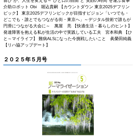
喜び”が、人生を変える～“ひと口の自由”と“笑顔の時間”を運ぶ食事
介助ロボット Obi 堀込貴嗣 【カウントダウン 東京2025デフリン
ピック】 東京2025デフリンピックが目指すビジョン「いつでも・
どこでも・誰とでもつながる街・東京へ」～デジタル技術で誰もが
円滑につながる大会に～ 萬屋 亮 【快適生活・暮らしのヒント】
発達障害を抱える私が生活の中で実践している工夫 宮本和典 【ひ
と～マイライフ】 難病ALSになった今挑戦したいこと 眞榮田純義
【リハ協アップデート】
２０２５年５月号