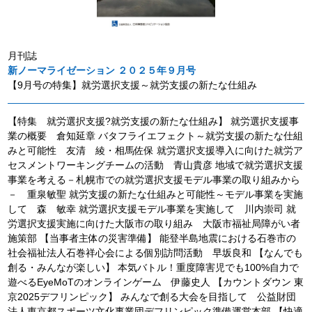
月刊誌
新ノーマライゼーション ２０２５年９月号
【9月号の特集】就労選択支援～就労支援の新たな仕組み
【特集 就労選択支援?就労支援の新たな仕組み】 就労選択支援事
業の概要 倉知延章 バタフライエフェクト～就労支援の新たな仕組
みと可能性 友清 綾・相馬佐保 就労選択支援導入に向けた就労ア
セスメントワーキングチームの活動 青山貴彦 地域で就労選択支援
事業を考える－札幌市での就労選択支援モデル事業の取り組みから
－ 重泉敏聖 就労支援の新たな仕組みと可能性～モデル事業を実施
して 森 敏幸 就労選択支援モデル事業を実施して 川内崇司 就
労選択支援実施に向けた大阪市の取り組み 大阪市福祉局障がい者
施策部 【当事者主体の災害準備】 能登半島地震における石巻市の
社会福祉法人石巻祥心会による個別訪問活動 早坂良和 【なんでも
創る・みんなが楽しい】 本気バトル！重度障害児でも100%自力で
遊べるEyeMoTのオンラインゲーム 伊藤史人 【カウントダウン 東
京2025デフリンピック】 みんなで創る大会を目指して 公益財団
法人東京都スポーツ文化事業団デフリンピック準備運営本部 【快適