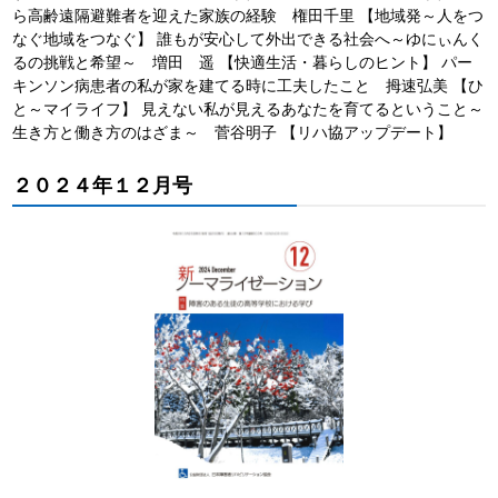
ら高齢遠隔避難者を迎えた家族の経験 権田千里 【地域発～人をつ
なぐ地域をつなぐ】 誰もが安心して外出できる社会へ～ゆにぃんく
るの挑戦と希望～ 増田 遥 【快適生活・暮らしのヒント】 パー
キンソン病患者の私が家を建てる時に工夫したこと 拇速弘美 【ひ
と～マイライフ】 見えない私が見えるあなたを育てるということ～
生き方と働き方のはざま～ 菅谷明子 【リハ協アップデート】
２０２４年１２月号