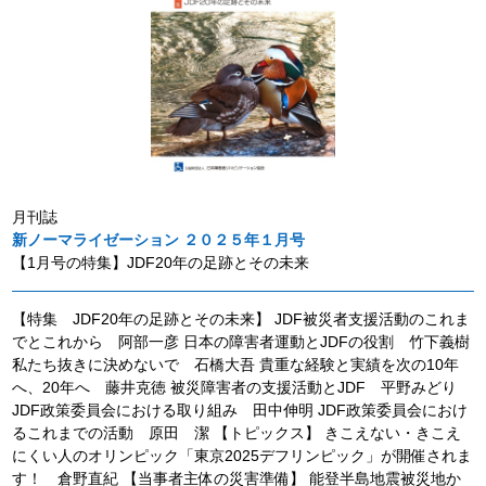
月刊誌
新ノーマライゼーション ２０２５年１月号
【1月号の特集】JDF20年の足跡とその未来
【特集 JDF20年の足跡とその未来】 JDF被災者支援活動のこれま
でとこれから 阿部一彦 日本の障害者運動とJDFの役割 竹下義樹
私たち抜きに決めないで 石橋大吾 貴重な経験と実績を次の10年
へ、20年へ 藤井克徳 被災障害者の支援活動とJDF 平野みどり
JDF政策委員会における取り組み 田中伸明 JDF政策委員会におけ
るこれまでの活動 原田 潔 【トピックス】 きこえない・きこえ
にくい人のオリンピック「東京2025デフリンピック」が開催されま
す！ 倉野直紀 【当事者主体の災害準備】 能登半島地震被災地か