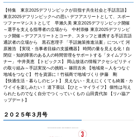
【特集 東京2025デフリンピックが目指す共生社会と手話言語】
東京2025デフリンピックへの思い デフアスリートとして、スポー
ツファーマシストとして 早瀨久美 東京2025デフリンピック開催
～選手を支える指導者の立場から 中村崇修 東京2025デフリンピ
ック開催～デフアスリートとコーチ、スタッフと連携する手話言語
通訳者の立場から 黒石恵理子 「手話施策推進法案」について 河
原雅浩 【実現・当事者目線の支援機器】 時間の量を見える化！自
閉症・知的障害のある人の時間管理をサポートする「タイムプラン
ナー」 中井美恵 【トピックス】 岡山放送の情報アクセシビリティ
の取り組み～手話実況への挑戦～ 篠田吉央 【地域発～人をつなぐ
地域をつなぐ】 竹を資源に！竹福商で地域づくり 伊藤 剛
【快適生活・暮らしのヒント】 見えない・見えにくくても綺麗・カ
ワイイを楽しみたい！ 道下亜以 【ひと～マイライフ】 個性は与え
られたものでなく自分でつくっていくもの 山田貴代加 【リハ協ア
ップデート】
２０２５年３月号