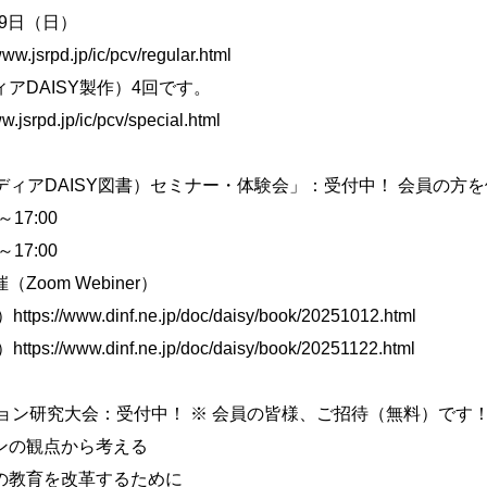
9日（日）
d.jp/ic/pcv/regular.html
アDAISY製作）4回です。
.jp/ic/pcv/special.html
メディアDAISY図書）セミナー・体験会」：受付中！ 会員の方
17:00
17:00
om Webiner）
ww.dinf.ne.jp/doc/daisy/book/20251012.html
f.ne.jp/doc/daisy/book/20251122.html
ーション研究大会：受付中！ ※ 会員の皆様、ご招待（無料）です
ンの観点から考える
の教育を改革するために