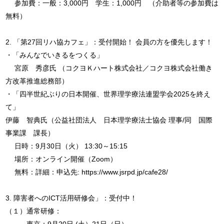
参加費：一般：3,000円 学生：1,000円 （介助者等の参加費は
無料）
2. 「第27回リハ協カフェ」：受付開始！ 会員の方を優先します！
・「みんなでいきるをつくる」
宮原 秀彦氏 （コクヨＫハート株式会社／コクヨ株式会社働き
方改革推進総務部）
・「四半世紀ぶりの日本開催、世界理学療法連盟学会2025を終え
て」
伊藤 智典氏（公益社団法人 日本理学療法士協会 理事/同 国際
事業課 課長）
日時：9月30日（火） 13:30～15:15
場所：オンライン開催（Zoom）
無料：詳細：申込先: https://www.jsrpd.jp/cafe28/
3. 障害者へのICT活用研修会」：受付中！
（１）通常研修：
東京：9月20日 (土）21日（日）