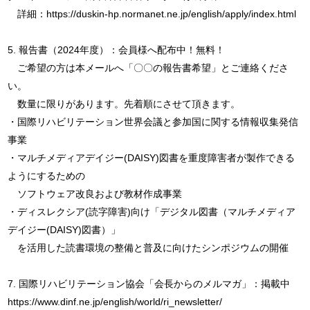
詳細：https://duskin-hp.normanet.ne.jp/english/apply/index.html
5. 報告書（2024年度）：会員様へ配布中！無料！
ご希望の方は本メールへ「〇〇の報告書希望」とご連絡くださ
い。
数量に限りがあります。先着順にさせて頂きます。
・国際リハビリテーション世界会議と参加国に関する情報収集発信
事業
・マルチメディアデイジー(DAISY)図書を重度障害者が製作できる
ようにするための
ソフトウェア改良および教材作成事業
・ディスレクシア(読字障害)向け「デジタル図書（マルチメディア
デイジー(DAISY)図書）」
を活用した読書環境の整備と普及に向けたシンポジウムの開催
7. 国際リハビリテーション協会「会長からのメルマガ」：掲載中
https://www.dinf.ne.jp/english/world/ri_newsletter/