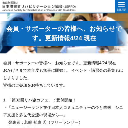
このページの本文へ移動
会員・サポーターの皆様へ、お知らせで
す。更新情報4/24 現在
会員・サポーターの皆様へ、お知らせです。更新情報4/24 現在
おかげさまで本年度も無事に開始し、イベント・講習会の募集もは
じまりました。
皆様のご参加をお待ちしています。
1. 「第32回リハ協カフェ」：受付開始！
・「ニュージーランド在住日本人コミュニティーの今と未来―シニ
ア支援と多世代交流の現場から―」
発表者：若嶋 郁恵 氏（フリーランサー）