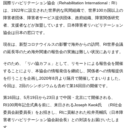
国際リハビリテーション協会（Rehabilitation International：RI）
は、1922年に設立された世界的な民間組織で、世界100カ国以上の
障害者団体、障害者サービス提供団体、政府組織、障害関係研究
者、支援者などが加盟しています。日本障害者リハビリテーション
協会は日本の窓口です。
現在は、新型コロナウイルスの影響で海外からの訪問、RI世界会議
の延長等のため海外関連の報告会の実施は難しい状況にあります。
そのため、「リハ協カフェ」として、リモートによる報告会を開催
することにより、本協会の情報発信を継続し、関係者への情報提供
を行うことを企画し2020年8月より隔月で開催してまいりました。
今回は、2回のシンポジウムも含めて第16回目の開催です。
第16回は、5月19日から23日まで中国・北京にて開催される、
RI100周年記念式典を前に、来日されるJoseph Kwok氏 （RI社会
委員会副委員長）をお招きし、RIに貢献された松井亮輔氏（日本障
害者リハビリテーション協会副会長）との対談をお届けいたしま
す。