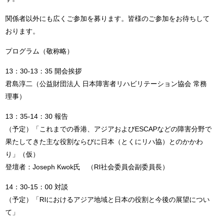
関係者以外にも広くご参加を募ります。皆様のご参加をお待ちして
おります。
プログラム（敬称略）
13：30-13：35 開会挨拶
君島淳二（公益財団法人 日本障害者リハビリテーション協会 常務
理事）
13：35-14：30 報告
（予定）「これまでの香港、アジアおよびESCAPなどの障害分野で
果たしてきた主な役割ならびに日本（とくにリハ協）とのかかわ
り」（仮）
登壇者：Joseph Kwok氏 （RI社会委員会副委員長）
14：30-15：00 対談
（予定）「RIにおけるアジア地域と日本の役割と今後の展望につい
て」