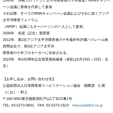
1993年 沖縄での（アジア太平洋障害者の十年推進）RNNキャンペ
ーン会議に香港を代表して参加
それ以降、すべてのRNNキャンペーン会議およびそれに続くアジア
太平洋障害フォーラム
（APDF）会議にもキーパーソンの一人として参加。
2006年 糸賀（記念）賞受賞
2012年 第2次アジア太平洋障害者の十年最終年評価ハイレベル政
府間会合で、第3次アジア太平洋
障害者の十年プロモーターに任命される。
2023年 RI100周年記念賞受賞候補者（表彰は5月19日～23日：北
京）
【お申し込み、お問い合わせ先】
公益財団法人日本障害者リハビリテーション協会 国際課 仁尾
（にお）・村上
〒160-0052東京都新宿区戸山1丁目22番1号
TEL: 03-5273-0601 FAX: 03-5273-1523
kokusai@dinf.ne.jp