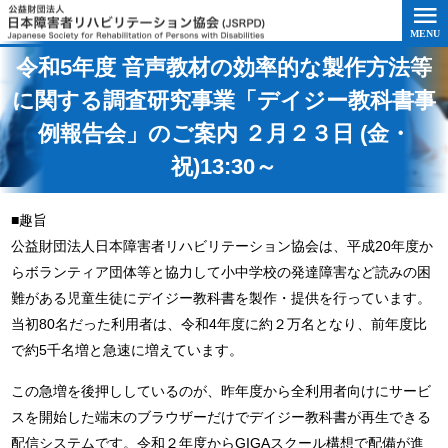
このページの本文へ移動
令和5年度 音声教材の効率的な製作方法等
に関する調査研究事業「デイジー教科書事
例報告会」のご案内 ２月２３日 (金・
祝)13:30～
■趣旨
公益財団法人日本障害者リハビリテーション協会は、平成20年度か
らボランティア団体等と協力して小中学校の発達障害など読みの困
難がある児童生徒にデイジー教科書を製作・提供を行っています。
当初80名だった利用者は、令和4年度に約２万名となり、前年度比
で約5千名増と急速に増えています。
この急増を後押ししているのが、昨年度から全利用者向けにサービ
スを開始した端末のブラウザーだけでデイジー教科書が再生できる
配信システムです。令和２年度からGIGAスクール構想で配備が進